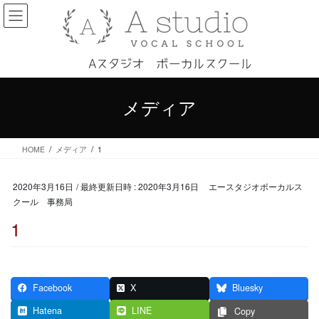
コ
ナ
ン
ビ
テ
ゲ
ン
ー
ツ
シ
へ
ョ
ス
ン
メディア
キ
に
ッ
移
プ
動
HOME
メディア
1
2020年3月16日
/ 最終更新日時 :
2020年3月16日
エースタジオボーカルス
クール 事務局
1
Facebook
X
Bluesky
Hatena
LINE
Copy