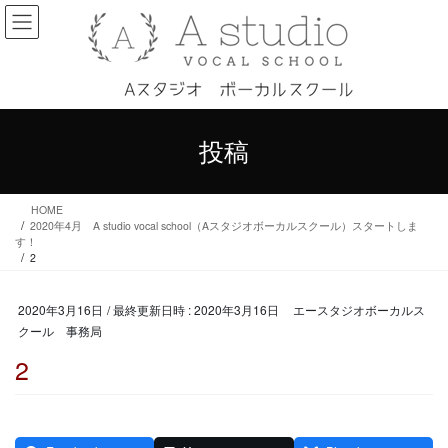
コ
ナ
ン
ビ
テ
ゲ
ン
ー
ツ
シ
へ
ョ
ス
ン
投稿
キ
に
ッ
移
プ
動
HOME
2020年4月 A studio vocal school（Aスタジオボーカルスクール）スタートしま
す！
2
2020年3月16日
/ 最終更新日時 :
2020年3月16日
エースタジオボーカルス
クール 事務局
2