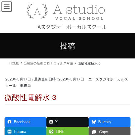
コ
ナ
ン
ビ
テ
ゲ
ン
ー
ツ
シ
へ
ョ
ス
ン
投稿
キ
に
ッ
移
プ
動
HOME
当教室の新型コロナウィルス対策
微酸性電解水-3
2020年3月17日
/ 最終更新日時 :
2020年3月17日
エースタジオボーカルス
クール 事務局
微酸性電解水-3
Facebook
X
Bluesky
Hatena
LINE
Copy