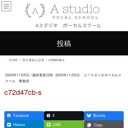
コ
ナ
ン
ビ
テ
ゲ
ン
ー
ツ
シ
へ
ョ
ス
ン
投稿
キ
に
ッ
移
プ
動
HOME
置き看板を設置
c72d47cb-s
2020年11月5日
/ 最終更新日時 :
2020年11月5日
エースタジオボーカルス
クール 事務局
c72d47cb-s
Facebook
X
Bluesky
Hatena
LINE
Copy