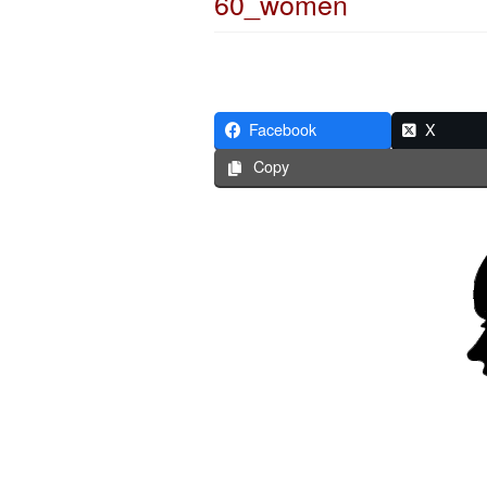
60_women
Facebook
X
Copy