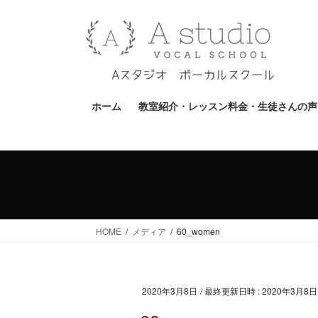
コ
ナ
ン
ビ
テ
ゲ
ン
ー
ツ
シ
へ
ョ
ホーム
教室紹介・レッスン料金・生徒さんの声
ス
ン
キ
に
ッ
移
プ
動
HOME
メディア
60_women
2020年3月8日
/ 最終更新日時 :
2020年3月8日