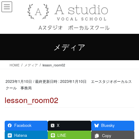
コ
ナ
ン
ビ
テ
ゲ
ン
ー
ツ
シ
へ
ョ
ス
ン
メディア
キ
に
ッ
移
プ
動
HOME
メディア
lesson_room02
2023年1月10日
/ 最終更新日時 :
2023年1月10日
エースタジオボーカルス
クール 事務局
lesson_room02
Facebook
X
Bluesky
Hatena
LINE
Copy