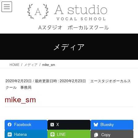
コ
ナ
ン
ビ
テ
ゲ
ン
ー
ツ
シ
へ
ョ
ス
ン
メディア
キ
に
ッ
移
プ
動
HOME
メディア
mike_sm
2020年2月23日
/ 最終更新日時 :
2020年2月23日
エースタジオボーカルス
クール 事務局
mike_sm
Facebook
X
Bluesky
Hatena
LINE
Copy