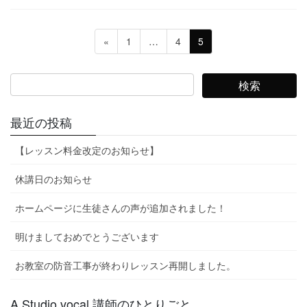
投
固
固
固
«
1
…
4
5
稿
定
定
定
ペ
ペ
ペ
の
ー
ー
ー
ペ
ジ
ジ
ジ
ー
最近の投稿
ジ
【レッスン料金改定のお知らせ】
送
り
休講日のお知らせ
ホームページに生徒さんの声が追加されました！
明けましておめでとうございます
お教室の防音工事が終わりレッスン再開しました。
A Studio vocal 講師のひとりごと