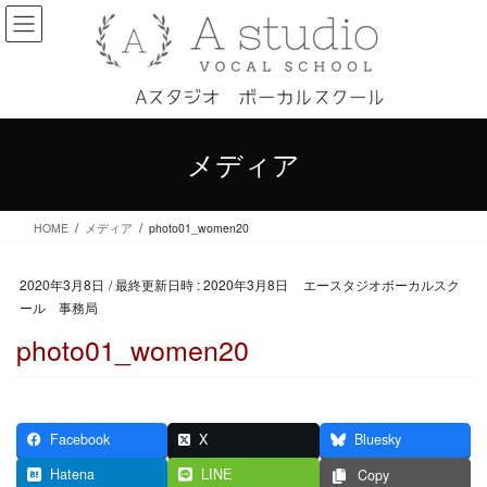
コ
ナ
ン
ビ
テ
ゲ
ン
ー
ツ
シ
へ
ョ
ス
ン
メディア
キ
に
ッ
移
プ
動
HOME
メディア
photo01_women20
2020年3月8日
/ 最終更新日時 :
2020年3月8日
エースタジオボーカルスク
ール 事務局
photo01_women20
Facebook
X
Bluesky
Hatena
LINE
Copy