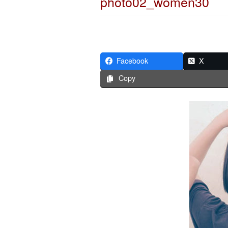
photo02_women30
Facebook
X
Copy