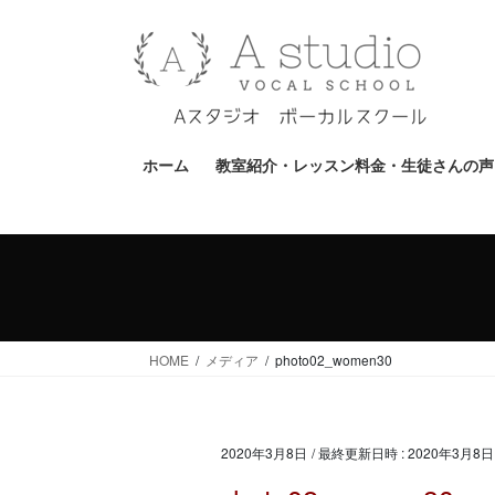
コ
ナ
ン
ビ
テ
ゲ
ン
ー
ツ
シ
へ
ョ
ホーム
教室紹介・レッスン料金・生徒さんの声
ス
ン
キ
に
ッ
移
プ
動
HOME
メディア
photo02_women30
2020年3月8日
/ 最終更新日時 :
2020年3月8日