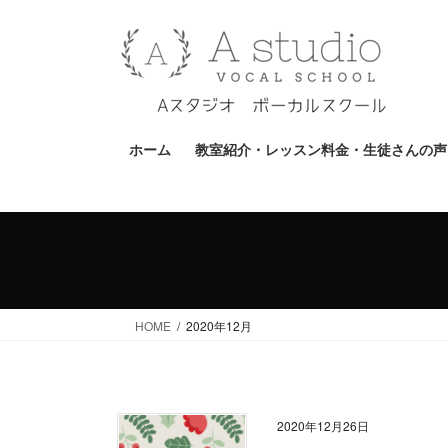
コ
ナ
ン
ビ
テ
ゲ
ン
ー
ツ
シ
へ
ョ
ホーム
教室紹介・レッスン料金・生徒さんの声
ス
ン
キ
に
ッ
移
プ
動
HOME
2020年12月
2020年12月26日