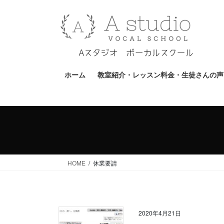
コ
ナ
ン
ビ
テ
ゲ
ン
ー
ツ
シ
へ
ョ
ホーム
教室紹介・レッスン料金・生徒さんの声
ス
ン
キ
に
ッ
移
プ
動
HOME
休業要請
2020年4月21日